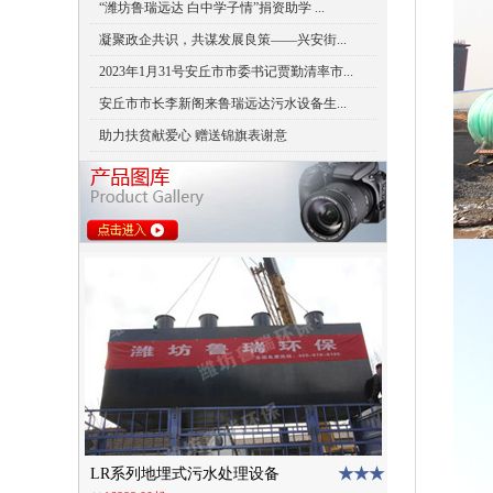
“潍坊鲁瑞远达 白中学子情”捐资助学 ...
凝聚政企共识，共谋发展良策——兴安街...
2023年1月31号安丘市市委书记贾勤清率市...
安丘市市长李新阁来鲁瑞远达污水设备生...
助力扶贫献爱心 赠送锦旗表谢意
★★★
LR系列地埋式污水处理设备