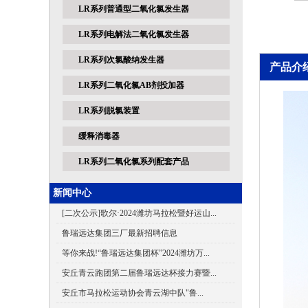
LR系列普通型二氧化氯发生器
LR系列电解法二氧化氯发生器
LR系列次氯酸纳发生器
产品介
LR系列二氧化氯AB剂投加器
LR系列脱氯装置
缓释消毒器
LR系列二氧化氯系列配套产品
新闻中心
[二次公示]歌尔·2024潍坊马拉松暨好运山...
鲁瑞远达集团三厂最新招聘信息
等你来战!“鲁瑞远达集团杯”2024潍坊万...
安丘青云跑团第二届鲁瑞远达杯接力赛暨...
安丘市马拉松运动协会青云湖中队"鲁...